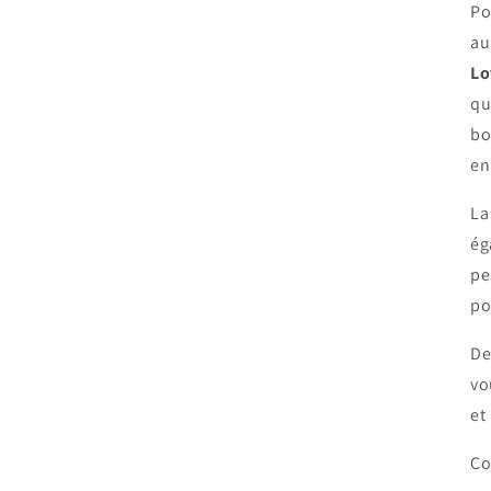
Po
au
Lo
qu
bo
en
La
ég
pe
po
De
vo
et
Co