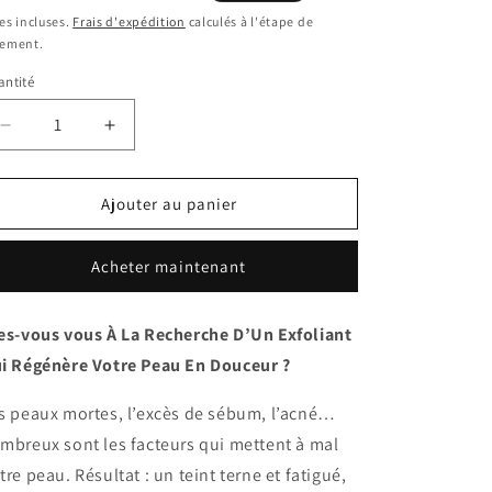
bituel
promotionnel
es incluses.
Frais d'expédition
calculés à l'étape de
iement.
ntité
Réduire
Augmenter
la
la
quantité
quantité
de
de
Ajouter au panier
Lotion
Lotion
Tonique
Tonique
Acheter maintenant
Exfoliante
Exfoliante
Coréenne
Coréenne
es-vous vous À La Recherche D’Un Exfoliant
i Régénère Votre Peau En Douceur ?
s peaux mortes, l’excès de sébum, l’acné…
mbreux sont les facteurs qui mettent à mal
tre peau. Résultat : un teint terne et fatigué,