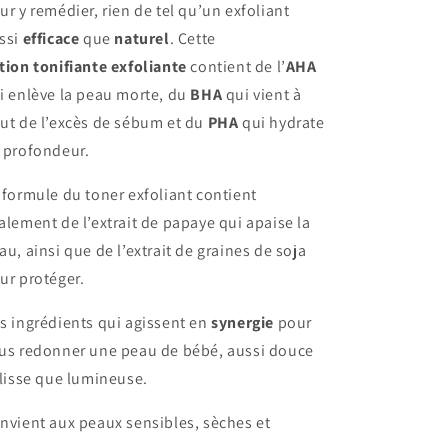
ur y remédier, rien de tel qu’un exfoliant
ssi
efficace
que
naturel
. Cette
tion
tonifiante exfoliante
contient de l’
AHA
i enlève la peau morte, du
BHA
qui vient à
ut de l’excès de sébum et du
PHA
qui hydrate
 profondeur.
 formule du toner exfoliant contient
alement de l’extrait de papaye qui apaise la
au, ainsi que de l’extrait de graines de soja
ur protéger.
s ingrédients qui agissent en
synergie
pour
us redonner une peau de bébé, aussi douce
 lisse que lumineuse.
nvient aux peaux sensibles, sèches et