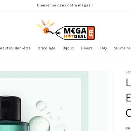
Bienvenue dans notre magasin
eauté&Bien-être
Bricolage
Bijoux
Divers
FAQ
Suivre 
ME
L
E
Pr
€5