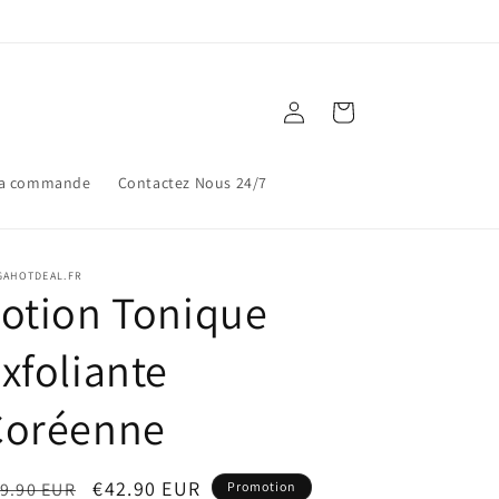
Connexion
Panier
ma commande
Contactez Nous 24/7
GAHOTDEAL.FR
otion Tonique
xfoliante
Coréenne
ix
Prix
€42.90 EUR
9.90 EUR
Promotion