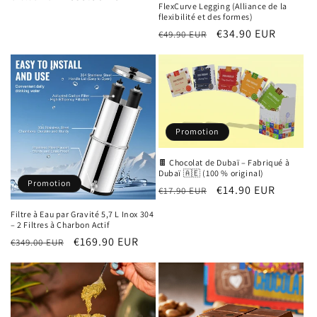
FlexCurve Legging (Alliance de la
habituel
promotionnel
flexibilité et des formes)
Prix
Prix
€34.90 EUR
€49.90 EUR
habituel
promotionnel
Promotion
🍫 Chocolat de Dubaï – Fabriqué à
Dubaï 🇦🇪 (100 % original)
Promotion
Prix
Prix
€14.90 EUR
€17.90 EUR
habituel
promotionnel
Filtre à Eau par Gravité 5,7 L Inox 304
– 2 Filtres à Charbon Actif
Prix
Prix
€169.90 EUR
€349.00 EUR
habituel
promotionnel