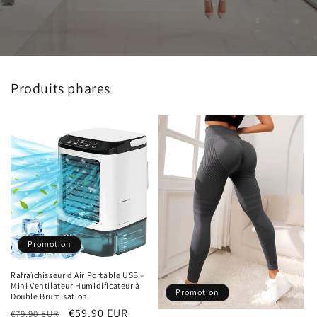
Produits phares
Promotion
Rafraîchisseur d'Air Portable USB –
Mini Ventilateur Humidificateur à
Promotion
Double Brumisation
Prix
Prix
€59.90 EUR
€79.90 EUR