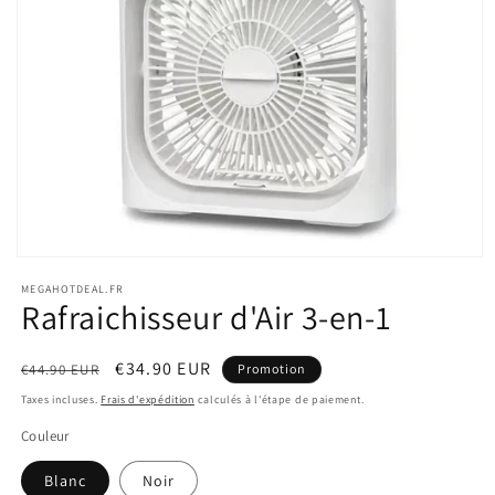
Ouvrir
le
MEGAHOTDEAL.FR
média
Rafraichisseur d'Air 3-en-1
1
dans
une
fenêtre
Prix
Prix
€34.90 EUR
€44.90 EUR
Promotion
modale
habituel
promotionnel
Taxes incluses.
Frais d'expédition
calculés à l'étape de paiement.
Couleur
Blanc
Noir