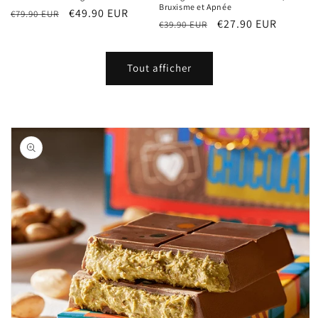
Bruxisme et Apnée
Prix
Prix
€49.90 EUR
€79.90 EUR
Prix
Prix
€27.90 EUR
€39.90 EUR
habituel
promotionnel
habituel
promotionnel
Tout afficher
Passer aux
informations
produits