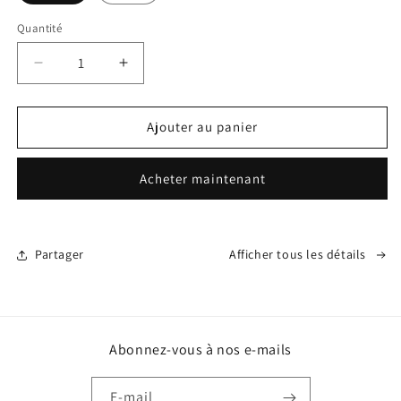
Quantité
Réduire
Augmenter
la
la
quantité
quantité
de
de
Ajouter au panier
Rafraichisseur
Rafraichisseur
d&#39;Air
d&#39;Air
Acheter maintenant
3-
3-
en-
en-
1
1
Partager
Afficher tous les détails
Abonnez-vous à nos e-mails
E-mail