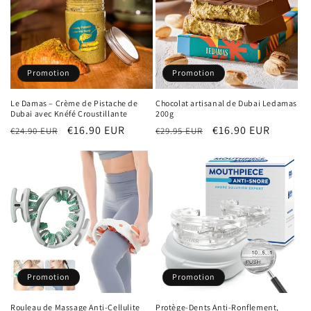
Promotion
Promotion
Le Damas – Crème de Pistache de
Chocolat artisanal de Dubai Ledamas
Dubai avec Knéfé Croustillante
200g
Prix
Prix
€16.90 EUR
Prix
Prix
€16.90 EUR
€24.90 EUR
€29.95 EUR
habituel
promotionnel
habituel
promotionnel
Promotion
Promotion
Rouleau de Massage Anti-Cellulite
Protège-Dents Anti-Ronflement,