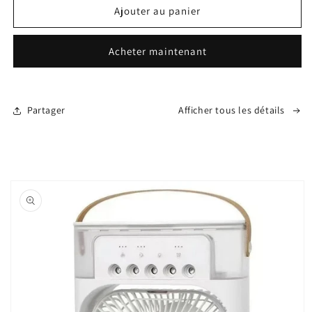
de
de
Ajouter au panier
Chocolat
Chocolat
artisanal
artisanal
Acheter maintenant
de
de
Dubai
Dubai
Ledamas
Ledamas
200g
200g
Partager
Afficher tous les détails
Passer aux
informations
produits