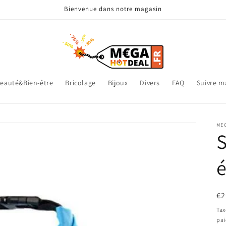
Bienvenue dans notre magasin
eauté&Bien-être
Bricolage
Bijoux
Divers
FAQ
Suivre 
ME
S
Pr
€2
ha
Tax
pa