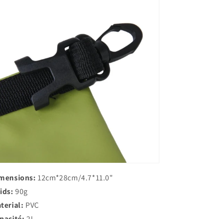
mensions:
12cm*28cm/4.7*11.0"
ids:
90g
terial:
PVC
pacité:
2L