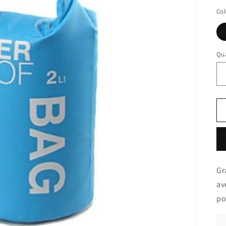
Col
Qua
Gr
av
po