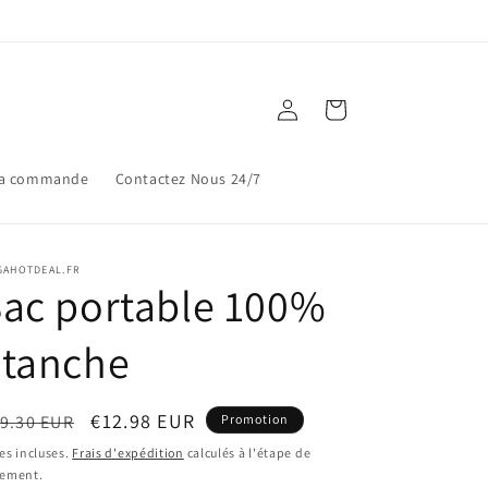
Connexion
Panier
ma commande
Contactez Nous 24/7
GAHOTDEAL.FR
ac portable 100%
étanche
ix
Prix
€12.98 EUR
9.30 EUR
Promotion
bituel
promotionnel
es incluses.
Frais d'expédition
calculés à l'étape de
iement.