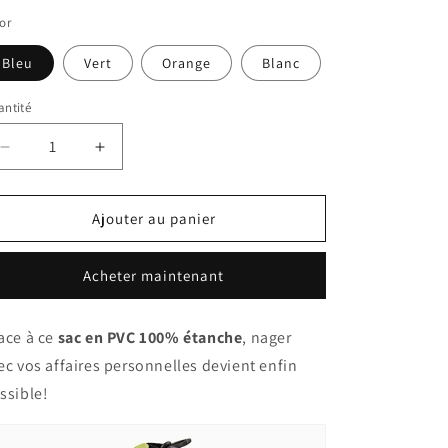
or
Bleu
Vert
Orange
Blanc
ntité
Réduire
Augmenter
la
la
quantité
quantité
de
de
Ajouter au panier
Sac
Sac
portable
portable
Acheter maintenant
100%
100%
étanche
étanche
ace à ce
sac en PVC 100% étanche
, nager
ec vos affaires personnelles devient enfin
ssible!