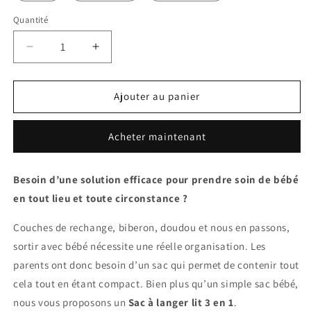
Quantité
Réduire
Augmenter
la
la
quantité
quantité
de
de
Ajouter au panier
Sac
Sac
à
à
Acheter maintenant
langer
langer
lit
lit
3
3
Besoin d’une solution efficace pour prendre soin de bébé
en
en
en tout lieu et toute circonstance ?
1
1
Couches de rechange, biberon, doudou et nous en passons,
sortir avec bébé nécessite une réelle organisation. Les
parents ont donc besoin d’un sac qui permet de contenir tout
cela tout en étant compact. Bien plus qu’un simple sac bébé,
nous vous proposons un
Sac à langer lit 3 en 1
.