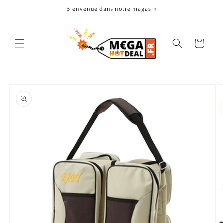
et
Bienvenue dans notre magasin
passer
au
contenu
Panier
Passer aux
informations
produits