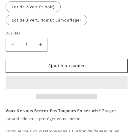
Lot de 2(Vert Et Noir)
Lot de 3(Vert, Noir Et Camouflage)
Quantité
Réduire
Augmenter
la
la
quantité
quantité
de
de
Ajouter au panier
Porte
Porte
Clés
Clés
de
de
Survie
Survie
Pour
Pour
Self-
Self-
Défense
Défense
Vous Ne vous Sentez Pas Toujours En sécurité ?
soyez
capable de vous protéger vous–même !
Lorsque vous vous retrouvez en situation de danger ou en