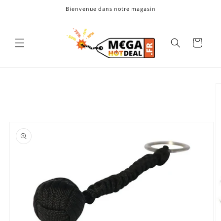
et
Bienvenue dans notre magasin
passer
au
contenu
Panier
Passer aux
informations
produits