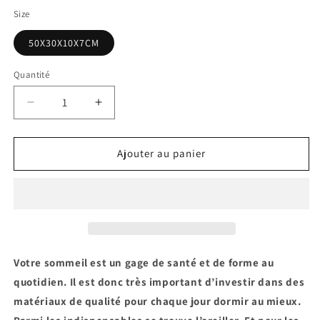
Size
50X30X10X7CM
Quantité
Réduire
Augmenter
la
la
quantité
quantité
de
de
Ajouter au panier
Oreiller
Oreiller
cervical
cervical
à
à
mémoire
mémoire
de
de
forme
forme
Votre sommeil est un gage de santé et de forme au
quotidien. Il est donc très important d’investir dans des
matériaux de qualité pour chaque jour dormir au mieux.