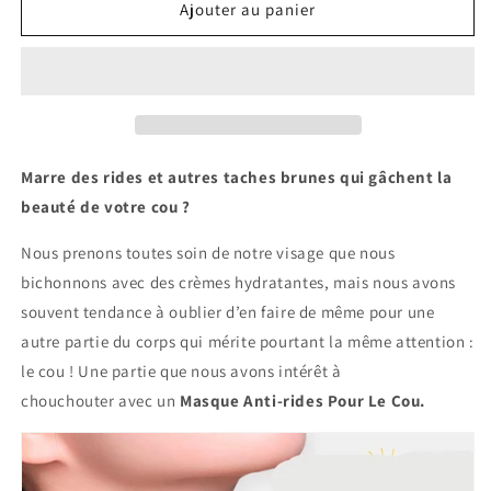
de
de
Ajouter au panier
Masque
Masque
Anti-
Anti-
rides
rides
Pour
Pour
Le
Le
Cou
Cou
Marre des rides et autres taches brunes qui gâchent la
beauté de votre cou ?
Nous prenons toutes soin de notre visage que nous
bichonnons avec des crèmes hydratantes, mais nous avons
souvent tendance à oublier d’en faire de même pour une
autre partie du corps qui mérite pourtant la même attention :
le cou ! Une partie que nous avons intérêt à
chouchouter avec un
Masque Anti-rides Pour Le Cou.