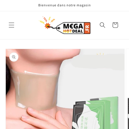
et
Bienvenue dans notre magasin
passer
au
contenu
Panier
Passer aux
informations
produits