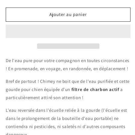
la
la
quantité
quantité
de
de
Ajouter au panier
Gourde
Gourde
d&#39;eau
d&#39;eau
portable
portable
pour
pour
chien
chien
et
et
chat
chat
De l'eau pure pour votre compagnon en toutes circonstances
! En promenade, en voyage, en randonnée, en déplacement !
Bref de partout ! Chimey ne boit que de l'eau purifiée et cette
gourde pour chien équipée d'un
filtre de charbon actif
a
particulièrement attiré son attention !
L'eau reversée dans l'écuelle reliée à la gourde (l'écuelle est
dans le prolongement de la bouteille d'eau portable) ne
contiendra ni pesticides, ni saletés ni d'autres composants
dangereux.