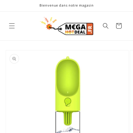
et
Bienvenue dans notre magasin
passer
au
contenu
Panier
Passer aux
informations
produits