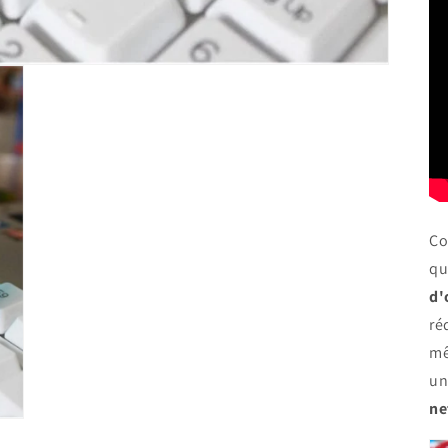
Co
qu
d'
ré
mê
un
ne