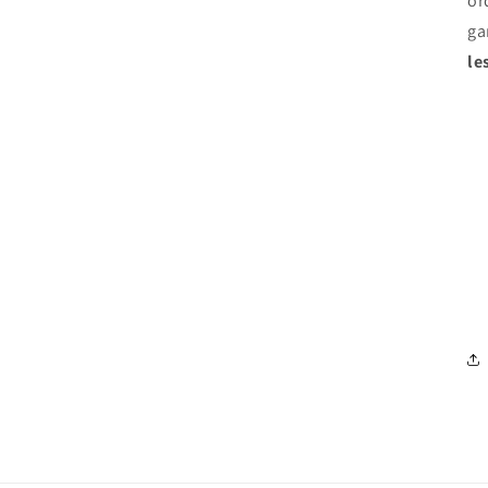
or
ga
le