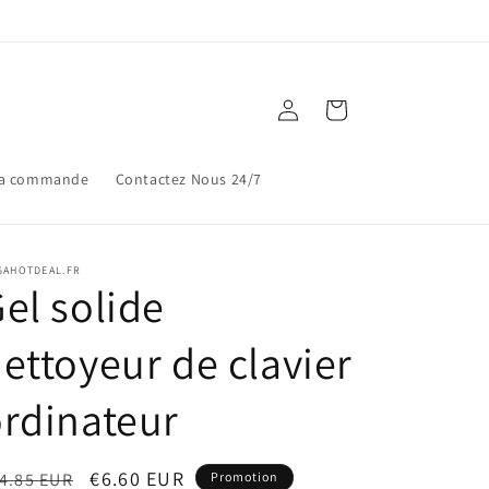
Connexion
Panier
ma commande
Contactez Nous 24/7
GAHOTDEAL.FR
el solide
ettoyeur de clavier
rdinateur
ix
Prix
€6.60 EUR
4.85 EUR
Promotion