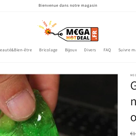
Bienvenue dans notre magasin
eauté&Bien-être
Bricolage
Bijoux
Divers
FAQ
Suivre 
ME
G
n
o
Pr
€1