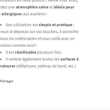
dinateurs en lieux publics ! Même chez vous,
rdez une
atmosphère saine
et
idéale pour
s allergiques
aux acariens !
Son utilisation est
simple et pratique
:
vous le déposez sur vos touches, il accroche
tous les indésirables et vous voilà avec un
clavier comme neuf !
Il est
réutilisable
plusieurs fois
Il nettoie également toutes les
surfaces à
rainures
(téléphone, tableau de bord, etc.)
Partager