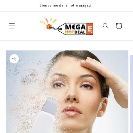
et
Bienvenue dans notre magasin
passer
au
contenu
Panier
Passer aux
informations
produits