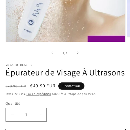
O
le
Ouvrir
m
le
2
média
de
1
/
7
d
1
u
dans
f
MEGAHOTDEAL.FR
une
Épurateur de Visage À Ultrasons
m
fenêtre
modale
Prix
Prix
€49.90 EUR
€79.90 EUR
Promotion
habituel
promotionnel
Taxes incluses.
Frais d'expédition
calculés à l'étape de paiement.
Quantité
Réduire
Augmenter
la
la
quantité
quantité