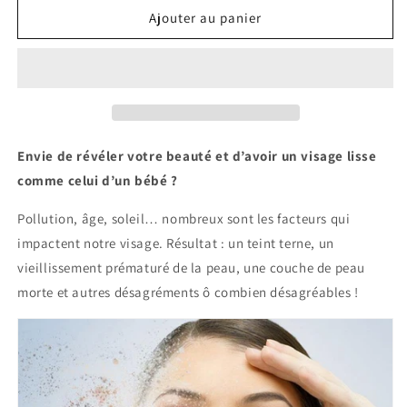
de
de
Ajouter au panier
Épurateur
Épurateur
de
de
Visage
Visage
À
À
Ultrasons
Ultrasons
Envie de révéler votre beauté et d’avoir un visage lisse
comme celui d’un bébé ?
Pollution, âge, soleil… nombreux sont les facteurs qui
impactent notre visage. Résultat : un teint terne, un
vieillissement prématuré de la peau, une couche de peau
morte et autres désagréments ô combien désagréables !