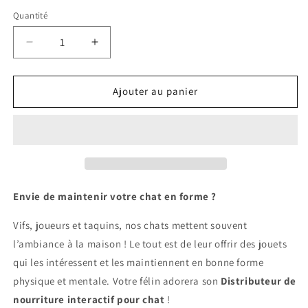
Quantité
Réduire
Augmenter
la
la
quantité
quantité
de
de
Ajouter au panier
Distributeur
Distributeur
de
de
nourriture
nourriture
interactif
interactif
pour
pour
chat
chat
Envie de maintenir votre chat en forme ?
Vifs, joueurs et taquins, nos chats mettent souvent
l’ambiance à la maison ! Le tout est de leur offrir des jouets
qui les intéressent et les maintiennent en bonne forme
physique et mentale. Votre félin adorera son
Distributeur de
nourriture interactif pour chat
!