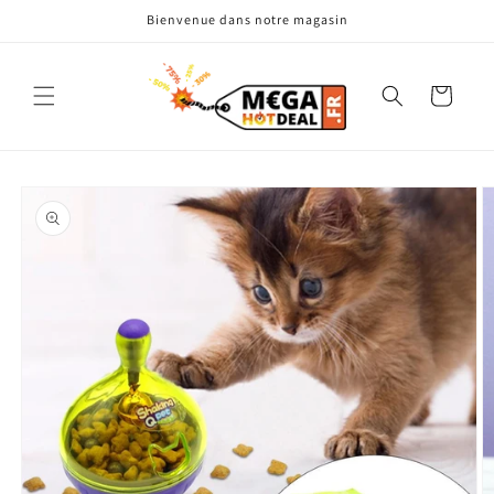
et
Bienvenue dans notre magasin
passer
au
contenu
Panier
Passer aux
informations
produits