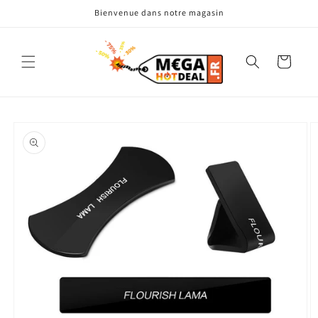
et
Bienvenue dans notre magasin
passer
au
contenu
Panier
Passer aux
informations
produits