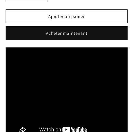
la
la
quantité
quantité
de
de
Ajouter au panier
Lot
Lot
De
De
Acheter maintenant
2
2
Bandes
Bandes
Autocollantes
Autocollantes
Et
Et
Robustes
Robustes