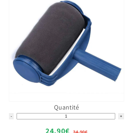
Quantité
-
+
24.90€
34.90€