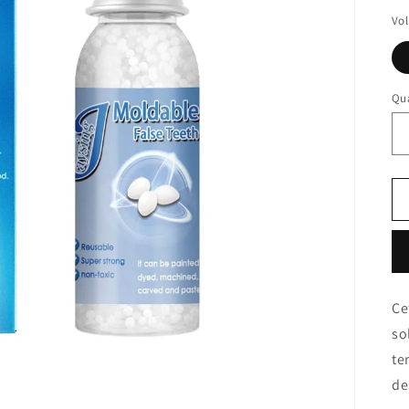
Vo
Qua
Ce
so
te
de