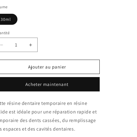
lume
30ml
ntité
Réduire
Augmenter
la
la
quantité
quantité
de
de
Ajouter au panier
Kit
Kit
résine
résine
Acheter maintenant
de
de
reparation
reparation
dentaire
dentaire
tte résine dentaire temporaire en résine
lide est idéale pour une réparation rapide et
mporaire des dents cassées, du remplissage
s espaces et des cavités dentaires.