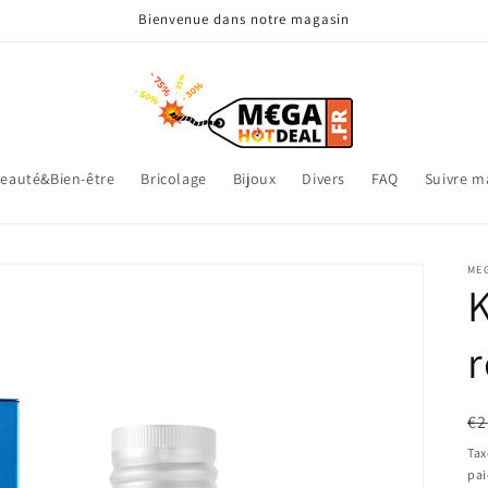
Bienvenue dans notre magasin
eauté&Bien-être
Bricolage
Bijoux
Divers
FAQ
Suivre 
ME
K
r
Pr
€2
ha
Tax
pa