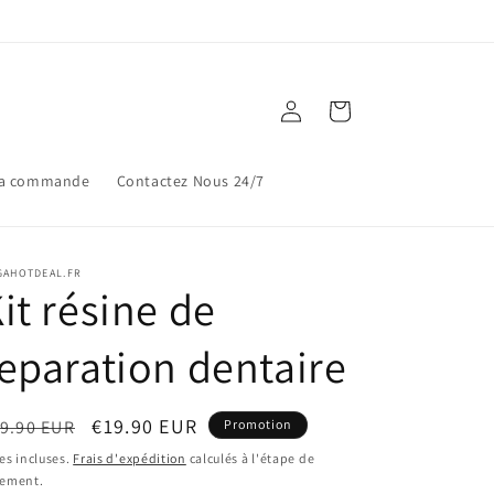
Connexion
Panier
ma commande
Contactez Nous 24/7
GAHOTDEAL.FR
it résine de
eparation dentaire
ix
Prix
€19.90 EUR
9.90 EUR
Promotion
bituel
promotionnel
es incluses.
Frais d'expédition
calculés à l'étape de
iement.