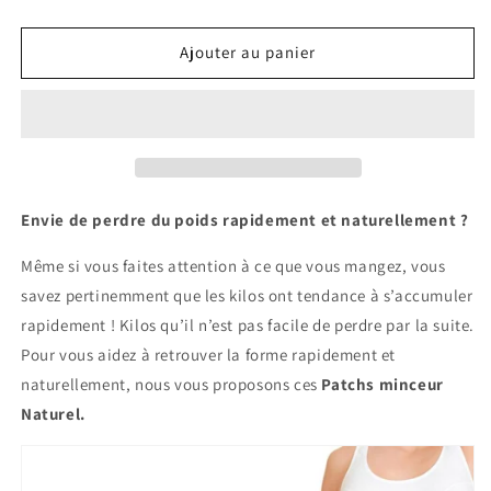
la
la
quantité
quantité
de
de
Ajouter au panier
Lot
Lot
De
De
30
30
Patchs
Patchs
minceur
minceur
magnetique
magnetique
100%
100%
Envie de perdre du poids rapidement et naturellement ?
Naturel
Naturel
Même si vous faites attention à ce que vous mangez, vous
savez pertinemment que les kilos ont tendance à s’accumuler
rapidement ! Kilos qu’il n’est pas facile de perdre par la suite.
Pour vous aidez à retrouver la forme rapidement et
naturellement, nous vous proposons ces
Patchs minceur
Naturel.