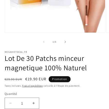
Ouvrir
O
le
le
média
m
de
1
/
6
1
2
dans
d
MEGAHOTDEAL.FR
une
u
Lot De 30 Patchs minceur
fenêtre
f
modale
m
magnetique 100% Naturel
Prix
Prix
€19.90 EUR
€29.90 EUR
Promotion
habituel
promotionnel
Taxes incluses.
Frais d'expédition
calculés à l'étape de paiement.
Quantité
Réduire
Augmenter